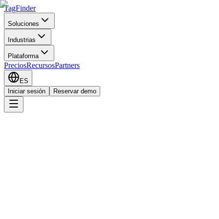
TagFinder
Soluciones
Industrias
Plataforma
Precios
Recursos
Partners
ES
Iniciar sesión
Reservar demo
CargoBeacon AB
Account information (name, email, organization)
IoT telemetry data (temperature, position, sensor readings)