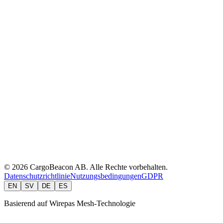
API & Developers
Integrations
Security
Partners
Customers
Blog
cargobeacon.com
API Docs
CLI Reference
User Manual
EverTag Manual
EasyTemp.se
© 2026 CargoBeacon AB. Alle Rechte vorbehalten.
Datenschutzrichtlinie
Nutzungsbedingungen
GDPR
EN
SV
DE
ES
Basierend auf Wirepas Mesh-Technologie