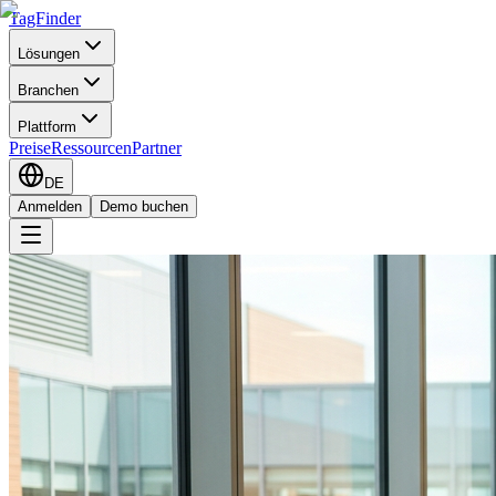
TagFinder
Lösungen
Branchen
Plattform
Preise
Ressourcen
Partner
DE
Anmelden
Demo buchen